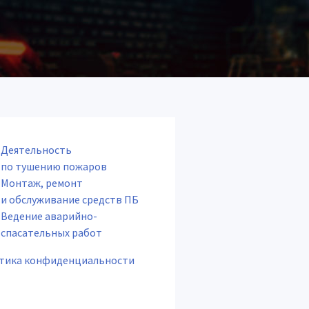
Деятельность
по тушению пожаров
Монтаж, ремонт
и обслуживание средств ПБ
Ведение аварийно-
спасательных работ
тика конфиденциальности