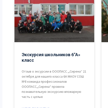
Экскурсия школьников 6″А»
класс
Отзыв о эксурсии в OOOПАСС ,,Сирена“ 21
октября для нашего класса 6А МАОУ СОШ
№8 команда профессионалов
OOOПАСС,,Сирена“ провела
познавательную экскурсию впожарную
часть с целью